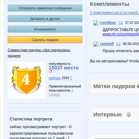
Комплименты
Отправить приватное сообщение
2 комплиментов в гостевой 
Добавить в друзья
cornflour
27.07.20
Игнорировать
ДД!ПРОСТАВЬТЕ Ц
www.nn.ru/community
Сделать подарок
rainwolf
06.09.2015
Совместная покупка: сбор предоплаты,
Прошу оплатить за
раздачи
Вы не авторизованы! Чтоб
популярность:
10037 место
-7 ↓
рейтинг
2593
?
Метки лидеров
Привилегированный
пользователь
4
уровня
Интервью
Статистика портрета:
сейчас просматривают портрет - 0
зарегистрированные пользователи
посетившие портрет за 7 дней - 1