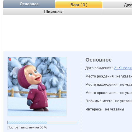
Основное
Блог
( 0 )
Дру
Шпионаж
Основное
Дата рождения :
21 Январ
Место рождения : не указа
Место нахождения : не ука
Место проживания : не ука
Любимые места : не указа
Интересы : не указаны
Портрет заполнен на 56 %